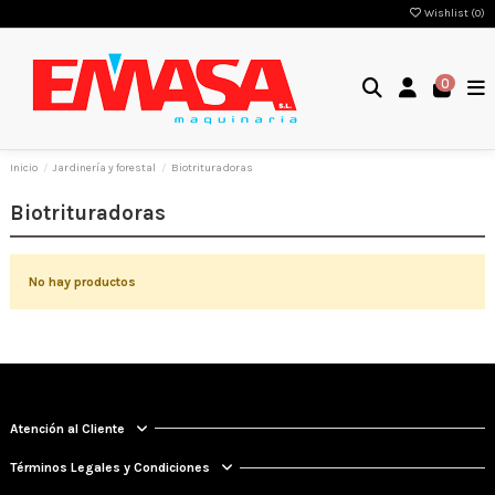
Wishlist (
0
)
0
Inicio
Jardinería y forestal
Biotrituradoras
Biotrituradoras
No hay productos
Atención al Cliente
Términos Legales y Condiciones