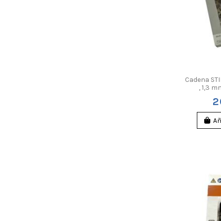
Cadena STI
, 1,3 
2
Añ