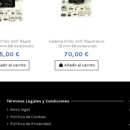
STIHL 325" Rapid
Cadena STIHL 325" Rapid duro
,6 mm 68 eslabones
, 1,6 mm 68 eslabones
5,00 €
70,00 €
adir al carrito
Añadir al carrito
Términos Legales y Condiciones
Aviso legal
Política de Cookies
Política de Privacidad