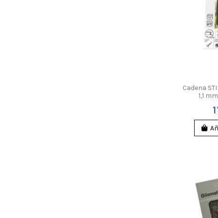
Cadena STIH
1,1 m
1
Añ