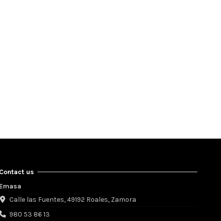
Contact us
Emasa
Calle las Fuentes, 49192 Roales, Zamora
980 53 86 13