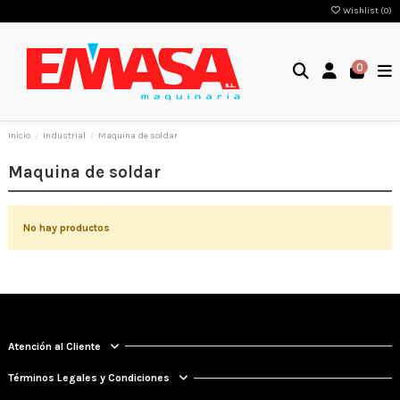
Wishlist (
0
)
0
Inicio
Industrial
Maquina de soldar
Maquina de soldar
No hay productos
Atención al Cliente
Términos Legales y Condiciones