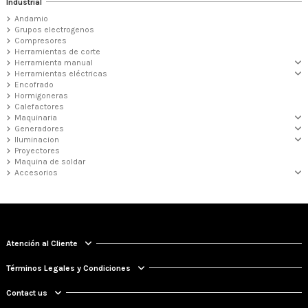
Industrial
Andamio
Grupos electrogenos
Compresores
Herramientas de corte
Herramienta manual
Herramientas eléctricas
Encofrado
Hormigoneras
Calefactores
Maquinaria
Generadores
Iluminacion
Proyectores
Maquina de soldar
Accesorios
Atención al Cliente
Términos Legales y Condiciones
Contact us