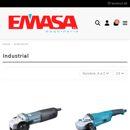
Wishlist (
0
)
0
Inicio
Industrial
Industrial
Nombre, A a Z
23