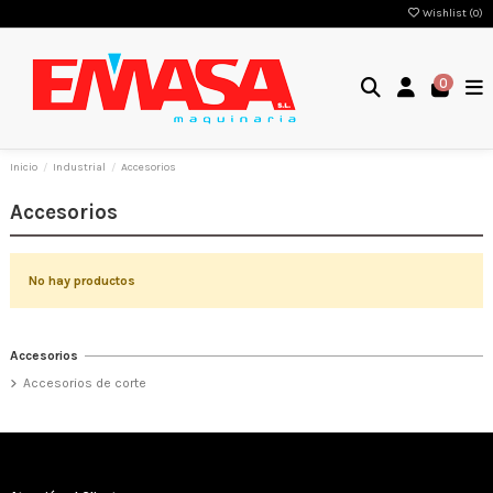
Wishlist (
0
)
0
Inicio
Industrial
Accesorios
Accesorios
No hay productos
Accesorios
Accesorios de corte