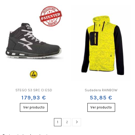
STEGO S3 SRC CI ESD
Sudadera RAINBOW
179,93 €
53,85 €
Ver producto
Ver producto
1
2