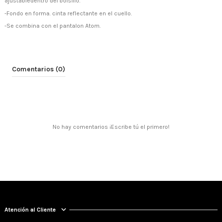
ajustabledentro del bolsillo.
-Fondo en forma. cinta reflectante en el cuello.
-Se combina con el pantalon Atom.
Comentarios (0)
No hay comentarios ¡Escribe tú el primero!
Atención al Cliente