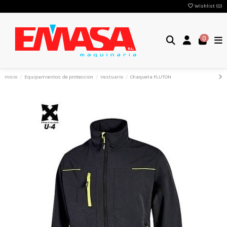
Wishlist (
0
)
0
Inicio
Equipamientos de proteccion
Vestuario
Chaqueta PLUTON