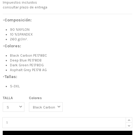
Impuestos incluidos
consultar plazo de entrega
-Composición:
90 %NYLON
10 %SPANDEX
260 gr/m².
-Colores:
Black Carbon PE178BC
Deep Blue PE178DB
Dark Green PE178DG
Asphalt Grey PE178 AG
-Tallas:
S-3XL
TALLA
Colores