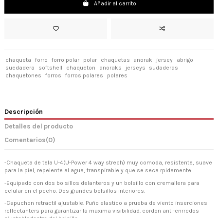
Añadir al carrito
chaqueta
forro
forro polar
polar
chaquetas
anorak
jersey
abrigo
suedadera
softshell
chaqueton
anoraks
jerseys
sudaderas
chaquetones
forros
forros polares
polares
Descripción
Detalles del producto
Comentarios
(0)
-Chaqueta de tela U-4(U-Power 4 way strech) muy comoda, resistente, suave
para la piel, repelente al agua, transpirable y que se seca rpidamente.
-Equipado con dos bolsillos delanteros y un bolsillo con cremallera para
celular en el pecho. Dos grandes bolsillos interiores.
-Capuchon retractil ajustable. Puño elastico a prueba de viento inserciones
reflectanters para garantizar la maxima visibilidad. cordon anti-enrredos