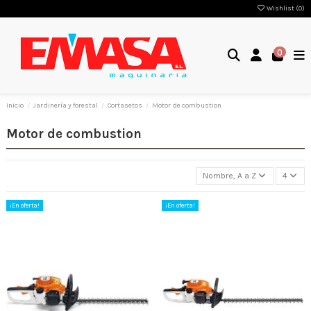
Wishlist (
0
)
0
Inicio
Jardinería y forestal
Cortasetos
Motor de combustion
Motor de combustion
Nombre, A a Z
4
¡En oferta!
¡En oferta!