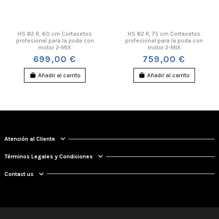
HS 82 R, 60 cm Cortasetos
HS 82 R, 75 cm Cortasetos
profesional para la poda con
profesional para la poda con
motor 2-MIX
motor 2-MIX
699,00 €
759,00 €
Añadir al carrito
Añadir al carrito
Atención al Cliente
Términos Legales y Condiciones
Contact us