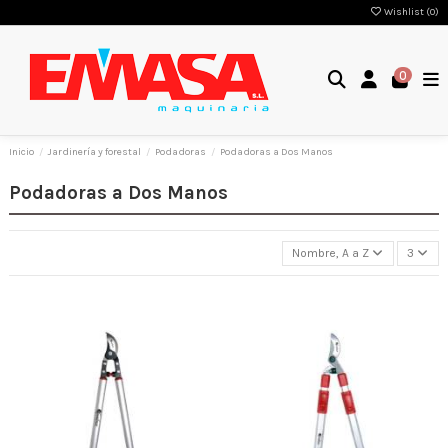
Wishlist (
0
)
0
Inicio
Jardinería y forestal
Podadoras
Podadoras a Dos Manos
Podadoras a Dos Manos
Nombre, A a Z
3