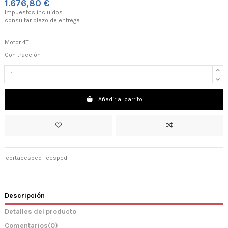
1.676,80 €
Impuestos incluidos
consultar plazo de entrega
Motor 4T
Con tracción
Añadir al carrito
cortacesped
cesped
Descripción
Detalles del producto
Comentarios
(0)