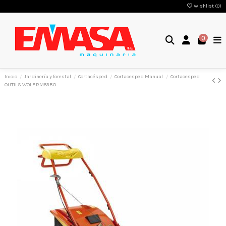
Wishlist (
0
)
0
Inicio
Jardinería y forestal
Cortacésped
Cortacesped Manual
Cortacesped
OUTILS WOLF RM53BO