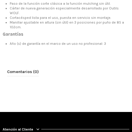
Paso de la función corte clásica a la función mulching sin útil.
Cárter de nueva generación especialmente desarrollado por Outils
WOLF.
Cortacésped lista para el uso, puesta en servicio sin montaje.
Manillar ajustable en altura (sin útil) en 3 posiciones por puño de 85 a
102cm.
Garantías
Año (s) de garantía en el marco de un uso no profesional: 3
Comentarios (0)
Atención al Cliente