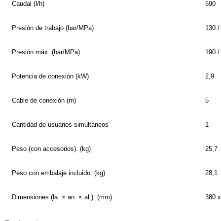
Caudal (l/h)
590
Presión de trabajo (bar/MPa)
130 /
Presión máx. (bar/MPa)
190 /
Potencia de conexión (kW)
2,9
Cable de conexión (m)
5
Cantidad de usuarios simultáneos
1
Peso (con accesorios). (kg)
25,7
Peso con embalaje incluido. (kg)
28,1
Dimensiones (la. × an. × al.). (mm)
380 x