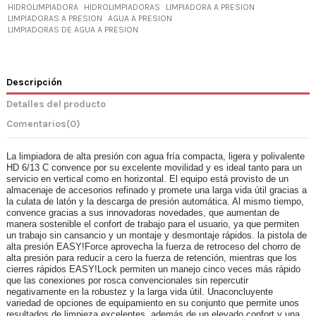
HIDROLIMPIADORA
HIDROLIMPIADORAS
LIMPIADORA A PRESION
LIMPIADORAS A PRESION
AGUA A PRESION
LIMPIADORAS DE AGUA A PRESION
Descripción
Detalles del producto
Comentarios
(0)
La limpiadora de alta presión con agua fría compacta, ligera y polivalente
HD 6/13 C convence por su excelente movilidad y es ideal tanto para un
servicio en vertical como en horizontal. El equipo está provisto de un
almacenaje de accesorios refinado y promete una larga vida útil gracias a
la culata de latón y la descarga de presión automática. Al mismo tiempo,
convence gracias a sus innovadoras novedades, que aumentan de
manera sostenible el confort de trabajo para el usuario, ya que permiten
un trabajo sin cansancio y un montaje y desmontaje rápidos. la pistola de
alta presión
EASY!Force
aprovecha la fuerza de retroceso del chorro de
alta presión para reducir a cero la fuerza de retención, mientras que los
cierres rápidos
EASY!Lock
permiten un manejo cinco veces más rápido
que las conexiones por rosca convencionales sin repercutir
negativamente en la robustez y la larga vida útil. Unaconcluyente
variedad de opciones de equipamiento en su conjunto que permite unos
resultados de limpieza excelentes, además de un elevado confort y una