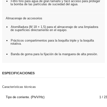
Filtro fino para agua de gran tamaño y fácil acceso para proteger
la bomba de las partículas de suciedad del agua.
Almacenaje de accesorios
Atornilladura (M 18 × 1,5) para el almacenaje de una limpiadora
de superficies directamente en el equipo.
Prácticos compartimentos para la boquilla triple y la boquilla
rotativa.
Banda de goma para la fijación de la manguera de alta presión.
ESPECIFICACIONES
Características técnicas
Tipo de corriente. (Ph/V/
Hz
)
1 / 2