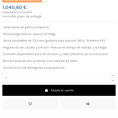
CONSULTAR PLAZO DE ENTREGA
1.040,60 €
Impuestos incluidos
consultar plazo de entrega
-Limpiadora de gama compacta.
-Pistola ergonómica, reduce la fatiga.
-lanza inoxidable de 550 mm giratoria bajo presión 360º. Sistema AVS.
-Regulación de caudal y presión: Reduce el tiempo de trabajo y la fatiga.
-Cómodo alojamiento para accesorios y cable eléctrico en la estructura.
-Bomba axial de tres pistones con cabezal de latón.
-Dosificación de detergente a baja presión.
Añadir al carrito