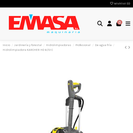
Wishlist (
0
)
0
Inicio
Jardinería y forestal
Hidrolimpiadoras
Profesional
De agua fría
Hidrolimpiadora KARCHER HD 6/13 C