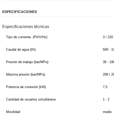
ESPECIFICACIONES
Especificaciones técnicas
Tipo de corriente. (Ph/V/
Hz
)
3 / 220 
Caudal de agua (l/h)
500 - 1
Presión de trabajo (bar/MPa)
30 - 190
Máxima presión (bar/MPa)
209 / 2
Potencia de conexión (kW)
7,5
Cantidad de usuarios simultáneos
1 - 2
Movilidad
medio