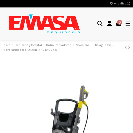
Wishlist (
0
)
0
Inicio
Jardinería y forestal
Hidrolimpiadoras
Profesional
De agua fría
Hidrolimpiadora KARCHER HD 10/25 4 S