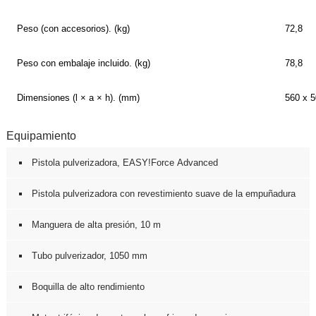
Peso (con accesorios). (kg)
72,8
Peso con embalaje incluido. (kg)
78,8
Dimensiones (l × a × h). (mm)
560 x 5
Equipamiento
Pistola pulverizadora,
EASY!Force
Advanced
Pistola pulverizadora con revestimiento suave de la empuñadura
Manguera de alta presión, 10 m
Tubo pulverizador, 1050 mm
Boquilla de alto rendimiento