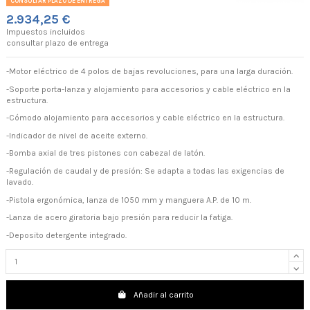
CONSULTAR PLAZO DE ENTREGA
2.934,25 €
Impuestos incluidos
consultar plazo de entrega
-Motor eléctrico de 4 polos de bajas revoluciones, para una larga duración.
-Soporte porta-lanza y alojamiento para accesorios y cable eléctrico en la
estructura.
-Cómodo alojamiento para accesorios y cable eléctrico en la estructura.
-Indicador de nivel de aceite externo.
-Bomba axial de tres pistones con cabezal de latón.
-Regulación de caudal y de presión: Se adapta a todas las exigencias de
lavado.
-Pistola ergonómica, lanza de 1050 mm y manguera A.P. de 10 m.
-Lanza de acero giratoria bajo presión para reducir la fatiga.
-Deposito detergente integrado.
Añadir al carrito