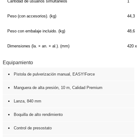
Cantidad de usuarios simultáneos
1
Peso (con accesorios). (kg)
44,3
Peso con embalaje incluido. (kg)
48,6
Dimensiones (la. × an. × al.). (mm)
420 x
Equipamiento
Pistola de pulverización manual,
EASY!Force
Manguera de alta presión, 10 m, Calidad Premium
Lanza, 840 mm
Boquilla de alto rendimiento
Control de presostato