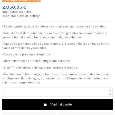
CONSULTAR PLAZO DE ENTREGA
2.050,95 €
Impuestos incluidos
consultar plazo de entrega
-Fiable bomba axial de 3 pistones con cabezal de bronce de alta calidad.
-Robusto bastidor tubular de acero que protege todos los componentes y
permite fijar el equipo fácilmente en cualquier vehículo.
-Equipo de gran durabilidad y resistencia, protección de la bomba de forma
fiable contra daños y suciedad.
-Descarga de presión automática.
-Motor eléctrico de 4 polos refrigerado por aires.
-Gran filtro de entrada de agua que protege la bomba.
-Revolucionaria tecnología de bombas que minimiza las perdidas de presión
y optimiza el flujo de agua, consiguiendo un 15% mas de rendimiento con el
mismo consumo eléctrico.
Añadir al carrito