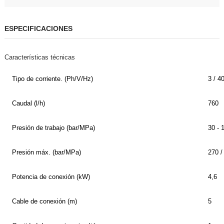
ESPECIFICACIONES
Características técnicas
Tipo de corriente. (Ph/V/
Hz
)
3 / 4
Caudal (l/h)
760
Presión de trabajo (bar/MPa)
30 - 
Presión máx. (bar/MPa)
270 /
Potencia de conexión (kW)
4,6
Cable de conexión (m)
5