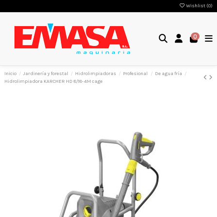
Wishlist (
0
)
0
Inicio
Jardinería y forestal
Hidrolimpiadoras
Profesional
De agua fría
Hidrolimpiadora KARCHER HD 8/18-4M cage