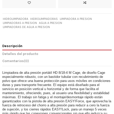
HIDROLIMPIADORA
HIDROLIMPIADORAS
LIMPIADORA A PRESION
LIMPIADORAS A PRESION
AGUA A PRESION
LIMPIADORAS DE AGUA A PRESION
Descripción
Detalles del producto
Comentarios
(0)
Limpiadora de alta presión portátil HD 8/18-4 M Cage, de diseño Cage
especialmente robusto, con un bastidor tubular con recubrimiento de
polvo que ofrece una buena protección para usos móviles en condiciones
duras y para transporte frecuente. El equipo está diseñado para el
servicio en posición vertical u horizontal y de forma que facilita el
mantenimiento, ofreciendo, pues, al usuario una flexibilidad y estabilidad
máximas. El trabajo sin fatiga y el montaje/desmontaje rápido están
garantizados con la pistola de alta presión
EASY!Force
, que aprovecha la
fuerza de retroceso del chorro a alta presión para reducir a cero la fuerza
de sujeción, y los cierres rápidos
EASY!Lock
, para un manejo 5 veces
más rápido que las conexiones convencionales sin que ello reduzca su